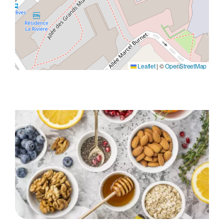
Leaflet
|
©
OpenStreetMap