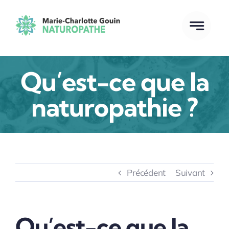
Passer
au
contenu
Qu’est-ce que la
naturopathie ?
Précédent
Suivant
Qu’est-ce que la